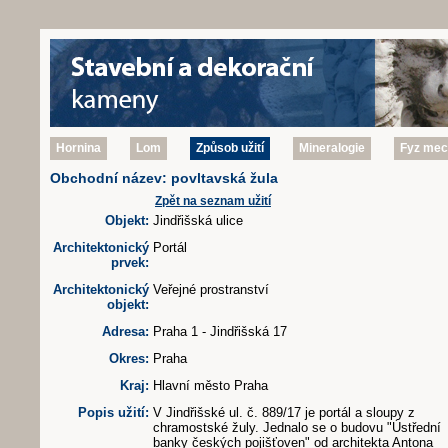
Hornina
Lom
Způsob užití
Mineralogie
Fyz mech
Obchodní název: povltavská žula
Zpět na seznam užití
Objekt:
Jindřišská ulice
Architektonický
Portál
prvek:
Architektonický
Veřejné prostranství
objekt:
Adresa:
Praha 1 - Jindřišská 17
Okres:
Praha
Kraj:
Hlavní město Praha
Popis užití:
V Jindřišské ul. č. 889/17 je portál a sloupy z
chramostské žuly. Jednalo se o budovu "Ústřední
banky českých pojišťoven" od architekta Antona